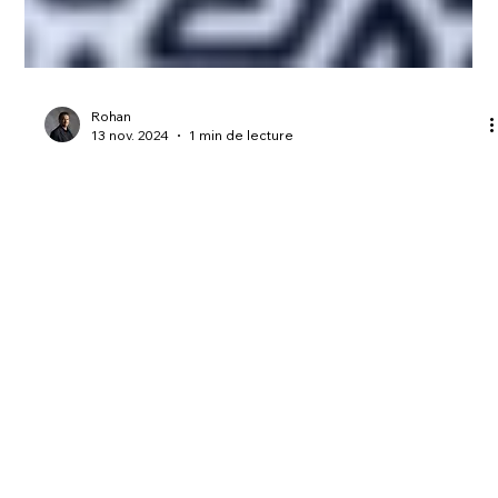
Rohan
13 nov. 2024
1 min de lecture
K&B: un trésor caché lausannois
révélé
Ce fut un véritable plaisir de diriger la campagne média de
K&B, dévoilant l’un des secrets industriels les mieux gardés de
l’Arc Lémanique: le leader mondial des solutions d’impression
de billets de banque. Un grand merci à Bertrand Beauté de
Swissquote Magazine pour les superbes photos de Nicaolas
Righetti, Notker Blechner de FuW, Elisabeth Kim de PME
Magazine et Maurice Satineau d'Entreprise Romande et
Grand Format.