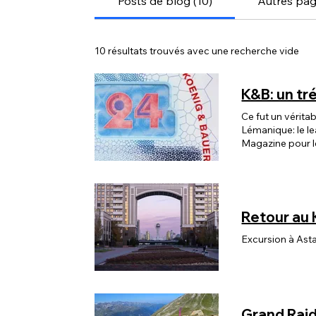
Posts de blog (10)
Autres pag
10 résultats trouvés avec une recherche vide
K&B: un tr
Ce fut un vérita
Lémanique: le l
Magazine pour l
Satineau d'Entr
Retour au
Excursion à Ast
Grand Rai