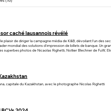
es (16)
ésor caché lausannois révélé
ble plaisir de diriger la campagne média de K&B, dévoilant l’un des secr
eader mondial des solutions d’impression de billets de banque. Un gr
es superbes photos de Nicaolas Righetti, Notker Blechner de FuW, E
eprise Romande et Grand Format.
 Kazakhstan
ana, capitale du Kazakhstan, avec le photographe Nicolas Righetti
d BCVs 2024