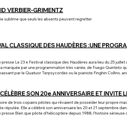
ID VERBIER-GRIMENTZ
e sublime que seuls les absents peuvent regretter
IVAL CLASSIQUE DES HAUDÈRES :UNE PROGR
 lieu du 25 juillet au 2 août 2025 dans la chapelle des Haudères.
era marquée par une programmation très variée, de Fuego Quinteto qu
passant par le Quatuor Terpsycordes ou le pianiste Finghin Collins, an
eau qui plongera le public dans une atmosphère unique, authentique e
séduit tant les artistes d’horizons variés, qu’un auditoire enthousiaste
, offre un cadre idéal pour écouter la musique avec une intensité partic
 CÉLÈBRE SON 20e ANNIVERSAIRE ET INVITE L
ents. De Monteverdi à Piazzolla, en passant par Gershwin, Debussy, 
stoire de trois copains pilotes qui rêvaient de posséder leur propre mac
ux, tango nuevo, musique de chambre et mélodies. Parmi les invités, 
 réputée. Elle a célébré son anniversaire les 20 et 21 septembre dans 
prano Chelsea Marilyn Zurflüh, le Fuego Quinteto, le duo Stark- Collin
esse Bien que pilote d’hélicoptère depuis 1988, l’histoire sérieuse d
onclura avec l’extraordinaire octuor d’Enescu. Ces neuf jours de mus
iennes Alouettes II à Alpnach. Un coup de cœur avec finalement l’ach
enses moments de plaisir et d’émotion, Le programme complet est disp
ement destiné uniquement aux trois compères pour leurs loisirs, l’héli
uderes.ch