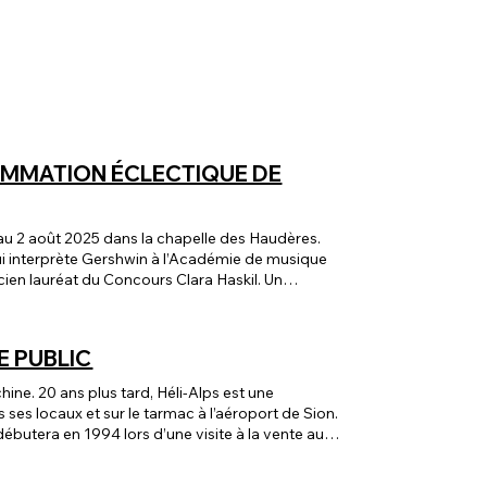
AMMATION ÉCLECTIQUE DE
i interprète Gershwin à l’Académie de musique
cien lauréat du Concours Clara Haskil. Un
t conviviale. Le cadre alpin imposant du fond
 et passionné. Ce lieu unique, au cœur d’une
ulière, favorisée par la proximité des artistes.
E PUBLIC
Schubert ou Beethoven, les concerts feront
hine. 20 ans plus tard, Héli-Alps est une
l’ensemble Profeti della Quinta, le Concert
ses locaux et sur le tarmac à l’aéroport de Sion.
s et le Quatuor Terpsycordes, fidèle au Festival.
ébutera en 1994 lors d’une visite à la vente aux
ique ne manqueront pas d’apporter aux
at de deux machines et une histoire qui
onible sur le site du festival:
coptère leur fait rapidement comprendre qu’il