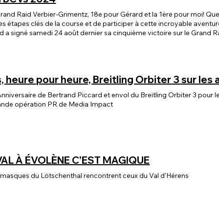
rand Raid Verbier-Grimentz, 18e pour Gérard et la 1ère pour moi! Que
 les étapes clés de la course et de participer à cette incroyable aven
 a signé samedi 24 août dernier sa cinquième victoire sur le Grand R
ndre Balmer est sacré champion de Suisse de marathon VTT. Victoire
5 km du parcours en 7h39'24 pour décrocher également le titre nation
 et Janina Wüst (3e à 23'39) complètent le podium. Grande favorite, l'I
ns, heure pour heure, Breitling Orbiter 3 sur les
nniversaire de Bertrand Piccard et envol du Breitling Orbiter 3 pour 
rande opération PR de Media Impact
VAL À ÉVOLÈNE C'EST MAGIQUE
s masques du Lötschenthal rencontrent ceux du Val d'Hérens