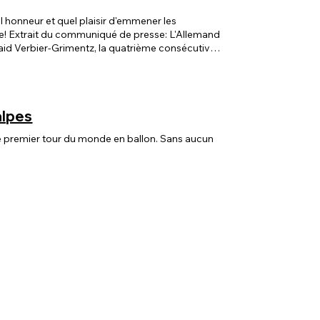
l honneur et quel plaisir d'emmener les
ture! Extrait du communiqué de presse: L'Allemand
aid Verbier-Grimentz, la quatrième consécutive.
 suisse chez les dames, Irina Luetzelschwab
al du marathon. Deux autres Suissesses, Alessia
talienne Claudia Peretti a connu trois crevaisons.
 alpes
le premier tour du monde en ballon. Sans aucun