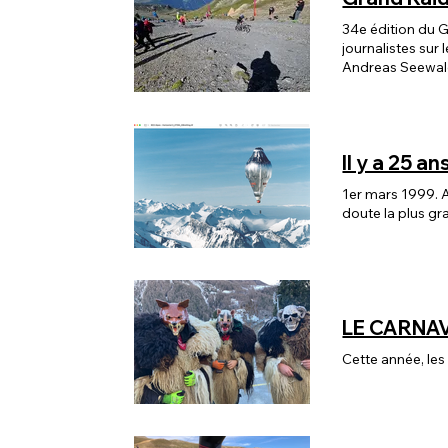
34e édition du G
journalistes sur
Andreas Seewald
Deuxième, Alexa
bouclant les 12
Ney (2e à 13'25)
Il y a 25 a
1er mars 1999. A
doute la plus g
LE CARNA
Cette année, le